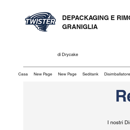
DEPACKAGING E RIM
GRANIGLIA
di Drycake
Casa
New Page
New Page
Seditank
Disimballatore
R
I nostri D