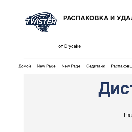
РАСПАКОВКА И УДА
от Drycake
Домой
New Page
New Page
Седитанк
Распаковщ
Дис
На